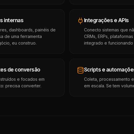
s internas
Integrações e APIs
ores, dashboards, painéis de
Conecto sistemas que nã
sa de uma ferramenta
CRMs, ERPs, plataformas
ócio, eu construo.
integrado e funcionando 
ites de conversão
Scripts e automaçõe
nstruídos e focados em
Coleta, processamento 
to: precisa converter.
em escala. Se tem volume