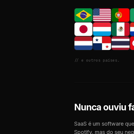
// e outros países.
Nunca ouviu f
SaaS é um software que
Spotify, mas do seu ne