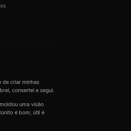
tes
 de criar minhas
rei, consertei e segui.
e moldou uma visão
Bonito é bom; útil é