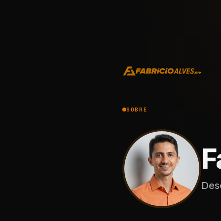
SOBRE
F
Des